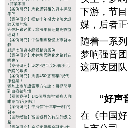
+商業零售
下游，节目
【案例研究】馬化騰背後的資本操盤
手們
【案例研究】揭秘十年盛大淪落之謎
媒，后者正
陳天橋的坑
宜信坏账迷雾：非法集资还是高收益
理财！
随着一系列
【案例研究】中信集團整體上市啓示
錄
點評七個資本經營精典案例
梦响强音团
【案例研究】水井坊國際化之路難在
哪裏？
这两支团队
【案例研究】UC拒絕百度20億美元
收購的幕後
【案例研究】馬雲450億“綁架”現代
服務業！
獵豹上市印證雷軍方法論：目標簡單
到白癡都能懂
“好声音
【眾籌案例】141個股東的“很多人咖
啡館”陷入困境！
【案例研究】中海信“十年磨一劍”的
啓示
在《中国好
【国际经验】富国银行的转型升级之
路
【案例研究】企業家晉級金融家9大