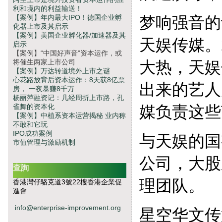
利和境内的利益输送！
【案例】年内最大IPO！德国企业孵
梦响强音的
化器上市及其启示
【案例】美国企业孵化器/加速器及其
天娱传媒。
启示
【案例】“中国好声音”资本运作，或
将催生两家上市公司
大热，天娱
【案例】万达转道境外上市之谜
心花路放背后资本运作：8天获8亿票
出来的艺人
房， 一夜暴赚8千万
杨丽萍融资记：几经周折上市路，孔
雀舞的资本化
媒负责这些
【案例】中植系资本运营揭秘 业内称
不敢和它玩
IPO成功案例
与天娱的国
市值管理与激励机制
公司，大股
查詢
理团队。
香港灣仔駱克道3號22樓香港企業促
進會
info@enterprise-improvement.org
星空华文传