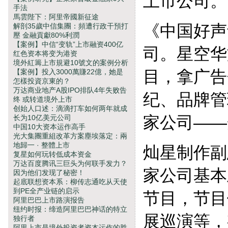
上市公司。
手法
馬雲陛下：阿里帝國新征途
《中国好声
解剖35歲中信集團：頻遭行政干預打
壓 金融貢獻80%利潤
【案例】中信“变轨”上市融资400亿
司。星空华
红色资本将变为港资
境外紅籌上市規避10號文的案例分析
目，拿广告
【案例】投入3000萬賺22億，她是
怎樣投資京東的？
万达商业地产A股IPO排队4年失败告
纪、品牌管
终 或转道境外上市
创始人口述：滴滴打车如何两年就成
家公司——
长为10亿美元公司
中国10大资本运作高手
光大集團重組改革方案塵埃落定：兩
地歸一 · 整體上市
灿星制作副
复星如何玩转低成本资金
万达百度腾讯三巨头为何联手发力？
家公司基本
因为他们发现了秘密！
起底联想资本系：柳传志通吃从天使
到PE全产业链的启示
节目，节目
阿里巴巴上市路演报告
纽约时报：缔造阿里巴巴神话的特立
展巡演等，
独行者
阿里上市是境外投资者资本运作的胜