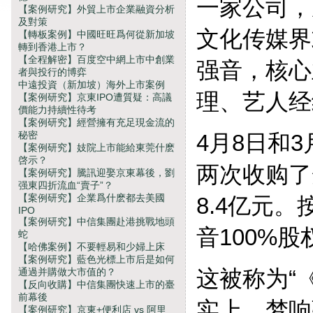
一家公司，
【案例研究】外貿上市企業融資分析
及對策
文化传媒界
【轉板案例】中國旺旺爲何從新加坡
轉到香港上市？
【全程解密】百度空中網上市中創業
强音，核心
者與投行的博弈
中遠投資（新加坡）海外上市案例
理、艺人经
【案例研究】京東IPO遭質疑：高議
價能力持續性待考
【案例研究】經營擁有充足現金流的
秘密
4月8日和
【案例研究】妓院上市能給東莞什麽
啓示？
两次收购了
【案例研究】騰訊迎娶京東幕後，劉
强東四折流血“賣子”？
【案例研究】企業爲什麽都去美國
8.4亿元。
IPO
【案例研究】中信集團赴港挑戰地頭
音100%
蛇
【哈佛案例】不要輕易和少婦上床
【案例研究】藍色光標上市后是如何
这被称为“
通過并購做大市值的？
【反向收購】中信集團快速上市的臺
前幕後
实上，梦响
【案例研究】京東+便利店 vs 阿里