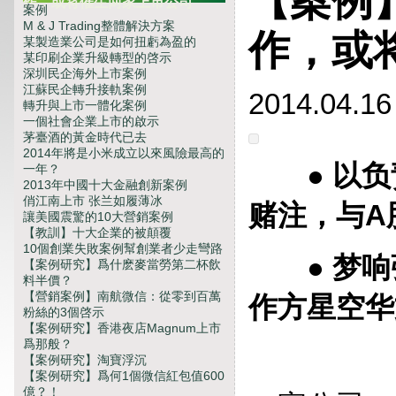
【案例
作，或将催生两家上市公司
案例
M & J Trading整體解決方案
作，或
某製造業公司是如何扭虧為盈的
某印刷企業升級轉型的啓示
深圳民企海外上市案例
江蘇民企轉升接軌案例
2014.04.16
轉升與上市一體化案例
一個社會企業上市的啟示
茅臺酒的黃金時代已去
2014年將是小米成立以來風險最高的
● 以负
一年？
2013年中國十大金融創新案例
俏江南上市 张兰如履薄冰
赌注，与A
讓美國震驚的10大營銷案例
【教訓】十大企業的被顛覆
10個創業失敗案例幫創業者少走彎路
● 梦响
【案例研究】爲什麽麥當勞第二杯飲
料半價？
【營銷案例】南航微信：從零到百萬
作方星空华
粉絲的3個啓示
【案例研究】香港夜店Magnum上市
爲那般？
【案例研究】淘寶浮沉
【案例研究】爲何1個微信紅包值600
億？！