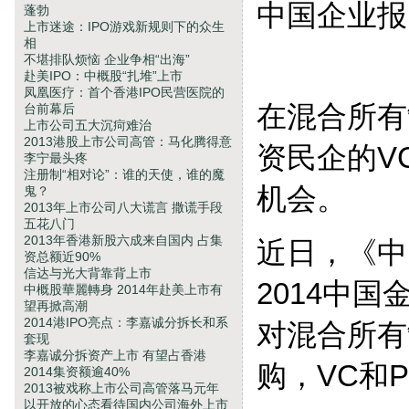
中国企业报
蓬勃
上市迷途：IPO游戏新规则下的众生
相
不堪排队烦恼 企业争相“出海”
赴美IPO：中概股“扎堆”上市
凤凰医疗：首个香港IPO民营医院的
在混合所有
台前幕后
上市公司五大沉疴难治
2013港股上市公司高管：马化腾得意
资民企的V
李宁最头疼
注册制“相对论”：谁的天使，谁的魔
机会。
鬼？
2013年上市公司八大谎言 撒谎手段
五花八门
2013年香港新股六成来自国内 占集
近日，《中
资总额近90%
信达与光大背靠背上市
2014中
中概股華麗轉身 2014年赴美上市有
望再掀高潮
2014港IPO亮点：李嘉诚分拆长和系
对混合所有
套现
李嘉诚分拆资产上市 有望占香港
购，VC和
2014集资额逾40%
2013被戏称上市公司高管落马元年
以开放的心态看待国内公司海外上市