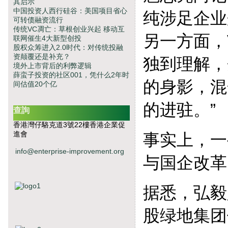
其启示
中国投资人西行硅谷：美国项目省心
纯涉足企业
可转债融资流行
传统VC凋亡：草根创业兴起 移动互
另一方面，
联网催生4大新型创投
股权众筹进入2.0时代：对传统投融
资颠覆还是补充？
独到理解，
境外上市背后的利弊逻辑
薛蛮子投资的社区001，凭什么2年时
的身影，混
间估值20个亿
的进驻。”
查詢
香港灣仔駱克道3號22樓香港企業促
進會
事实上，一
info@enterprise-improvement.org
与国企改革
据悉，弘毅
股绿地集团