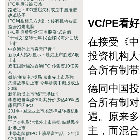
IPO重启波诡云谲
路透社：IPO重启失利或是中国推进
改革镜子
VC/PE看好
IPO利益相关方大乱：传有机构被证
监会抱走电脑
IPO重启后警惕“三奥股份”式造假
“十号文”空转七年 民企移民海外曲线
在接受《中
上市
中企海外上市春天已近？
投资机构人
新股4大指标显示：赴港上市胜过A股
上市
双汇国际瞄准香港IPO 传集资10亿美
合所有制带
元
微信“搶紅包”攪局 京東先上市爲強
先讲故事后上市 今年赴美中概股或达
德同中国投
30家
新浪微博上市“钱”景堪忧？
合所有制对
李嘉诚自曝媒体对其身价少估40% 透
露屈臣氏IPO
2014中国企业上市地选择及转板机制
遇。原来多
解读
证监会拟取消境外上市审批 鼓励民企
主，而混合
赴港上市
小學老師借IPO上演暴富神話：3年獲
57倍暴利