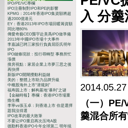
PE/V
入 分羹混合所有制
IPO/PE/VC專欄
IPO注冊制對IPO和PE的影響
入 分
KPMG：2014年香港IPO集資額將超
過2000億港元
EY：香港2013年IPO市場回暖籌資額
同比增80%
傳愛奇藝CEO龔宇赴美爲IPO做準備
2013年中國IPO市場十大事件
李嘉誠已聘三家投行負責屈臣氏明年
IPO
IPO鏈條現狀：投行尋轉型 事務所忙
漲價
搜房視點：家居企業上市夢三思之後
再抉擇
新版IPO開閘攪動利益鏈
美的：整體上市助力品牌升級
2014.05.27
中概股海外上市“潜规则”
福寿园上市：解构墓地“暴利”之谜
【金融時報】專欄：香港IPO市場重
（一）PE
煥生機
李寧vs張玉卓：到香港上市 你是選擇
題我沒得選
羹混合所有
IPO改革的最大敗筆
不要让IPO重启再次压垮A股
德勤料香港IPO今年全球第二 明年续