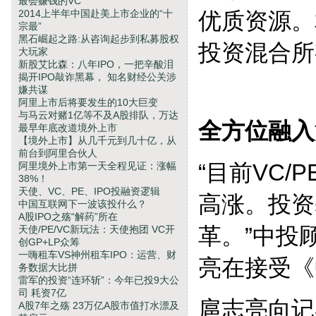
最会赚钱的VC
2014上半年中国赴美上市企业的“十
优质资源。
宗最”
黑石崛起之路:从咨询起步到私募股权
投资混合所
大玩家
新股艾比森：八年IPO，一把辛酸泪
揭开IPO敲诈黑幕， 知名财经公关涉
嫌共谋
阿里上市后将要发生的10大巨变
与马云对赌1亿等不及A股排队，万达
全方位融入
最早年底改道境外上市
【境外上市】从几千元到几十亿，从
前台到阿里合伙人
“目前VC
阿里境外上市第一天全程见证：涨幅
38%！
天使、VC、PE、IPO投融资逻辑
高涨。投资
中国互联网下一波该投什么？
A股IPO之殇“解药”所在
革。”中投
天使/PE/VC新玩法：天使抱团 VC开
创GP+LP众筹
一嗨租车VS神州租车IPO：运营、财
亮在接受《
务数据大比拼
雷军的投资“连环斩”：今年已投9大公
司 耗资7亿
扈志亮向记
A股7年之殇 23万亿A股市值打水漂及