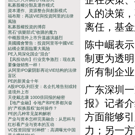
私募股權分類及運作模式
人的决策，
資本運作、資源整合與創新模式
福布斯：再談VIE與投資阿里的法律
風險
离任，基金
私募股權投資的博弈
黑石“俱樂部式”收購的魔力
中概股境外上市升溫越演越烈
陈中崛表示
美國國會警告：投資阿里等中國VIE
結構企業面臨重大風險
PE入局深化国企“混合”
制更为透明
【风投动向】行业竞争激烈：现在真
要像做销售一样！
所有制企业
从阿里IPO蒙阴影再论VIE结构的法律
盲区
PE的新黃金十年
A股IPO队列巨变：名企扎堆告别或转
广东深圳一
道境外上市
天使戴志康 1000倍回报的秘密
报》记者介
【地产金融】令地产和PE界都兴奋
的“产权换股权”如何操作？
PE的几种常见架构解析
方面能够引
产业与资本怎样完美融合：从思科与
红杉看产业与资本的互动
力；另一方
VC投资回报“封神榜”：高调曝光中国