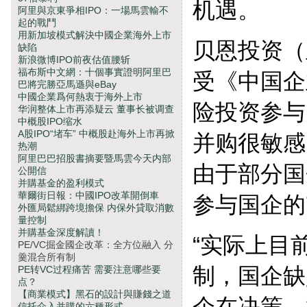
机遇。
阿里與京東爭相IPO：一場馬雲輸不
起的戰鬥
用新加坡模式解決中國企業海外上市
贝恩投资（
缺陷
新浪微博IPO前夜估值腰斩
福布斯中文網：十個事實證明阿里巴
受《中国企
巴將完勝亞馬遜與eBay
中國企業爲何熱衷于海外上市
险投资参与
华润整体上市再添疑云 董事长被调查
中概股IPO缩水
A股IPO“堵车” 中概股赴海外上市再掀
并购很敏感
热潮
阿里巴巴招股書摘要暨馬雲今天内部
由于部分国
公開信
并購基金的盈利模式
華爾街日報：中國IPO改革開倒車
参与国企的
外匯局鬆綁跨境擔保 内保外貸取消數
量控制
并購基金深度解讀！
“实际上目
PE/VC掘金國企改革：全方位融入 分
羹混合所有制
制，国企缺
PE转VC过程痛苦 需要注意哪些要
点？
【商業模式】黑石的設計與賺錢之道
企在决策、
信托介入并購的六種形式