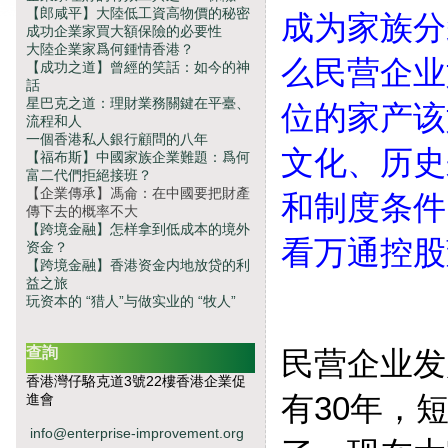
【郎咸平】大陸低工資高物價的秘密
成为家族分
成功企業家買大額保險的必要性
大陸企業家爲何鍾情香港？
么民营企业
【成功之道】曾經的笑話：如今的神
話
星巴克之道：理財業務關鍵在平臺、
位的家产该
流程和人
一個香港私人銀行顧問的八年
文化、历史
【福布斯】中國家族企業難題：爲何
富二代們拒絕接班？
【企業傳承】馮侖：在中國要把財產
和制度条件
傳下去的概率不大
【跨境金融】怎样拿到低成本的境外
看万通控股
资金？
【跨境金融】香港资金内地放贷的利
益之旅
玩资本的 “猎人”与做实业的 “牧人”
查詢
民营企业发
香港灣仔駱克道3號22樓香港企業促
有30年，
進會
info@enterprise-improvement.org