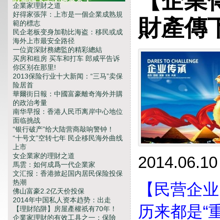
【企業
財產傳下去的概率不大
企業家理財之道
好得家張萍：上市是一個企業成熟規
財產傳
範的標志
民企老板变身加勒比海盗：移民或成
海外上市最安全路径
一位資深財務總監的精彩總結
买房和租房 买车和打车 郎咸平告诉
你区别在那里!
2013保险行业十大新闻：“三马”卖保
险居首
華爾街日報：中國富豪離奇海外并購
的政治考量
南华早报：香港人民币离岸中心地位
面临挑战
“银行破产”给大陆营商敲响警钟！
“十号文”空转七年 民企移民海外曲线
上市
女企業家的理財之道
2014.06.10
馬雲：如何成爲一代企業家
文汇报：香港掀起国内居民保险投保
热潮
【民营企业
佛山富豪2.2亿天价投保
2014年中国私人资本趋势：出走
历来都是“
【理財陷阱】房屋產權祇有70年！
企業家理財的有效工具之一：保險