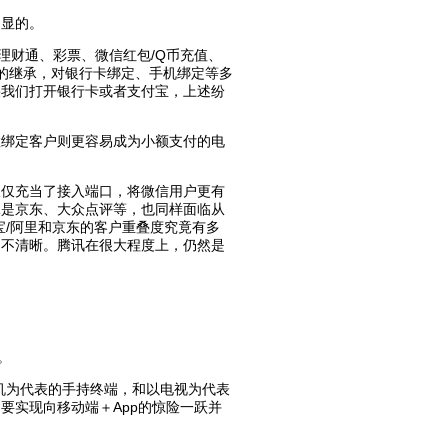
明显的。
理财通、彩票、微信红包/Q币充值、
的继承，对银行卡绑定、手机绑定等多
果我们打开银行卡或者支付宝，上述纷
置绑定客户则更容易成为小额支付的电
仅仅充当了接入端口，将微信用户更有
二是京东、大众点评等，也同样面临从
宝/阿里和京东的客户重叠度究竟有多
仍不清晰。腾讯在很大程度上，仍然是
。
机为代表的手持终端，和以电视为代表
要实现向移动端＋App的惊险一跃并