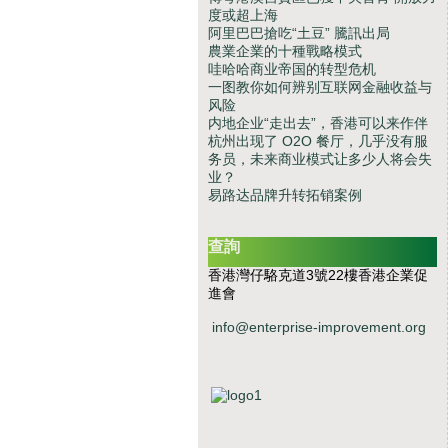
度或超上海
阿里巴巴搶吃“土豆” 騰訊出局
農業企業的十種戰略模式
哇哈哈商业帝国的转型危机
一图教你如何辨别互联网金融收益与
风险
内地企业“走出去”，香港可以来作伴
杭州出现了 O2O 餐厅，几乎没有服
务员，未来商业模式让多少人将会失
业？
易路达品牌升转拓销案例
查詢
香港灣仔駱克道3號22樓香港企業促
進會
info@enterprise-improvement.org