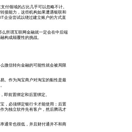
在支付领域的占比几乎可以忽略不计。
行转接能力，这些机构如果遭遇银联和
IT企业尝试以绕过建立账户的方式直
，那么所谓互联网金融就一定会在中后端
金融构成颠覆性的挑战。
那么微信转向金融的可能性就会被局限
难易。作为淘宝商户对淘宝的黏性是最
之。
类，即前置绑定和后置绑定。
付宝，必须绑定银行卡才能使用；后置
，作为独立软件先有客户，然后腾讯才
几率通常也很低，并且财付通并不和商