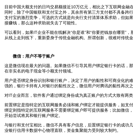
目前中国大额支付的日均交易额接近10万亿元，相比之下互联网金融
同时，除了中国银联和支付宝之外，其余所有第三方支付都不具备跨
支付宝的激烈竞争，可选的方式就是向央行支付清算体系求助，但如果
接赚钱，那么这种求助就失去了可能性。
可以看到，如果IT企业不能在线解决“你是谁”和“你要把钱放在哪里”
从线上走到线下，重新委身于传统金融机构。所谓创新，很难对传统
微信：用户不等于账户
这是微信现在最大的问题。如果微信不引导其用户绑定银行卡的话，
在非实名的电子现金等小额支付领域。
用户是否绑定身份识别和银行账户，决定了用户的黏性和可商业化的
强的，银行卡持有人对银行的黏性次之，微信用户对腾讯的黏性再次
对IT企业而言，软件客户通过绑定身份成为真正账户的方式大致有两
前置绑定是指特定的互联网服务必须和账户绑定才能提供服务，如支
绑定则指特定的互联网服务不需要绑定账户即可提供服务；比如微信
开始尝试将其和银行账户绑定。
与银行和支付宝相比，微信不具有客户信息，后置绑定银行卡的成功
业银行信用卡数据中心物理直联，资金集聚能力受到较大制约。