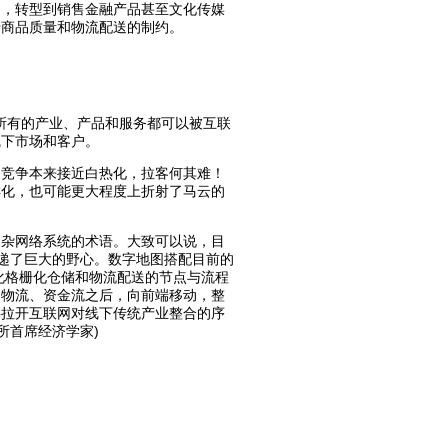
购，转型到销售金融产品甚至文化传媒
于商品质量和物流配送的制约。
所有的产业、产品和服务都可以被互联
线下市场和客户。
的竞争本来接近白热化，拉客何其难！
样化，也可能更大程度上折射了马云的
复杂网络系统的术语。大致可以说，目
传递了巨大的野心。数字地图搭配目前的
化格栅化仓储和物流配送的节点与流程
、物流、资金流之后，向前端移动，整
将拉开互联网对线下传统产业整合的序
所首席经济学家)