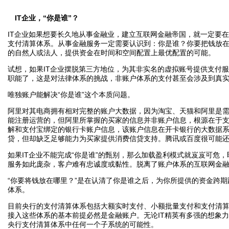
IT企业，“你是谁”？
IT企业如果想要长久地从事金融业，建立互联网金融帝国，就一定要
支付清算体系。从事金融服务一定需要认识到：你是谁？你要把钱放
的自然人或法人，提供资金在时间和空间配置上最优配置的可能。
试想，如果IT企业摆脱第三方地位，为其非实名的虚拟账号提供支付服
职能了，这是对法律体系的挑战，非账户体系的支付甚至会涉及到真
唯独账户能解决“你是谁”这个本质问题。
阿里对其电商拥有相对完整的账户大数据，因为淘宝、天猫和阿里是
能注册运营的，但阿里所掌握的买家的信息并非账户信息，根源在于
解和支付宝绑定的银行卡账户信息，该账户信息在开卡银行的大数据
贷，但却缺乏足够能力为买家提供消费信贷支持。腾讯或百度很可能
如果IT企业不能完成“你是谁”的甄别，那么加载盈利模式就岌岌可危，
服务如此庞杂，客户难有忠诚度或黏性。脱离了账户体系的互联网金
“你要将钱放在哪里？”是在认清了你是谁之后，为你所提供的资金跨
体系。
目前央行的支付清算体系包括大额实时支付、小额批量支付和支付清
接入这些体系的基本前提必然是金融账户。无论IT精英有多强的想象
央行支付清算体系中任何一个子系统的可能性。