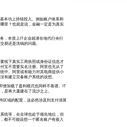
在基本功上持续投入。例如账户体系和
在哪里？也就是说，金融一定是为真实
务，本质上IT企业就潜在地代行央行
实交易还是洗钱的问题。
需要线下真实工商执照或身份证信息才
支付宝不需要实名注册。阿里也无从了
系统中。阿里或有能力对其电商提供小
还没有建立完备账户系统的设想。
即便加载了盈利模式也同样不靠谱。IT
融，是将大厦建在了流沙之上。
期跨区域的配置，这必然涉及到支付清算
算系统等，在全球也处于领先地位，但
力，都不可能设想一个匿名账户有接入