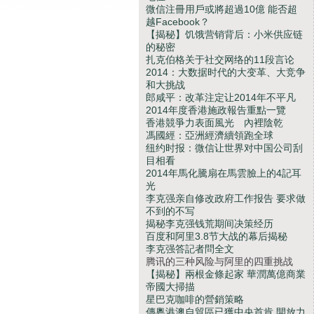
微信注冊用戶或將超過10億 能否超
越Facebook？
【揭秘】饥饿营销背后：小米供应链
的秘密
扎克伯格关于社交网络的11段言论
2014：大数据时代的大变革、大竞争
和大挑战
郎咸平：改革注定让2014年不平凡
2014年度香港施政報告重點一覽
香港競爭力表面風光 內裡陰乾
馮國經：亞洲經濟續領跑全球
纽约时报：微信让世界对中国公司刮
目相看
2014年馬化騰扇在馬雲臉上的4記耳
光
李克强亲自修改政府工作报告 要求做
不到的不写
揭秘李克强钱荒期间决策经历
百度和阿里3.8节大战的幕后揭秘
李克强答記者問全文
腾讯的三种风险与阿里的四重挑战
【揭秘】兩根金條起家 華潤萬億商業
帝國大掃描
星巴克咖啡的營銷策略
傳粵港澳自貿區已獲中央首肯 開放力