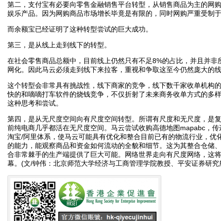
第二，支付宝有必要向零售金融销售平台转型，从销售商品为主的网
娱乐产品。因为网购商品市场增长毕竟是有限的，同时网购严重受制
而余额宝已经证明了这种转型尝试的巨大成功。
第三，是从线上走到线下的转型。
在社会零售商品总额中，目前线上仍然只有不足8%的占比，并且并非
网化。因此马云必须走到线下来拉客，重视和争取这至今仍然庞大的
这个转型会非常具有挑战性，线下商家的竞争，线下数千家收单机构
快的和嘀嘀打车软件的烧钱竞争，不仅折射了未来商务收单方式的多
这种思考和尝试。
第四，是从无尺度空间向有尺度空间转型。所谓有尺度和无尺度，是
前纯电商几乎都活在无尺度空间。马云尝试收购高德地图mapabc，
淘宝/阿里体系，使马云可能具有优化和整合目前已有的物流行业，优
的能力，能观察商品和资金如何流动的全貌和细节。这为其整合仓储
合非常棘手的生产端提供了巨大可能。网络世界走向有尺度网络，这
幕。(文/钟伟：北京师范大学经济与工商管理学院教授、平安证券研究