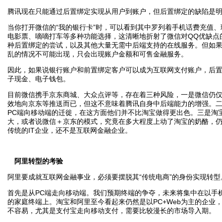
腾讯现在只能通过后置绑定实现从用户到账户，但后置绑定的缺陷是
当你打开微信的“我的银行卡”时，可以看到其中罗列着手机话费充值、
电影票、嘀嘀打车等多种功能选择，这清晰地折射了微信对QQ优缺点
种后置绑定的尝试，以及其他大量无需中后端支持的在线服务。但如
乱的情况不可能出现，只会出现账户金额和可售金融服务。
因此，如果说银行账户和前置绑定客户可以成为互联网支付账户，后
子现金、电子钱包。
目前微信携手京东商城、大众点评等，存在着三种风险，一是微信仍
效地向京东等推送而已，但这不意味着腾讯自身中后端能力的增强。
PC端向移动端的迁徙，在这方面他们并不比淘宝做得更出色。三是淘
大，或者说微信＋京东的模式，究竟在多大程度上动了淘宝的奶酪，
传统的IT企业，还不是互联网金融企业。
阿里转型的考验
阿里要成就互联网金融事业，必须要摆脱其“传统电商”的身份实现转型
首先是从PC端走向移动端。我们预期终端的争夺，未来将集中在以手
的家庭终端上。淘宝和阿里至今看起来仍然是以PC+Web为主的企业，
不容易，尤其是支付宝走向移动支付，需要比较漫长的市场导入期。