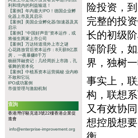
险投资，到
利和境内的利益输送！
【案例】年内最大IPO！德国企业孵
化器上市及其启示
完整的投资
【案例】美国企业孵化器/加速器及其
启示
长的初级阶
【案例】“中国好声音”资本运作，或
将催生两家上市公司
【案例】万达转道境外上市之谜
等阶段，如
心花路放背后资本运作：8天获8亿票
房， 一夜暴赚8千万
界，独树一
杨丽萍融资记：几经周折上市路，孔
雀舞的资本化
【案例】中植系资本运营揭秘 业内称
不敢和它玩
事实上，联
IPO成功案例
市值管理与激励机制
构，联想系
查詢
又有效协同
香港灣仔駱克道3號22樓香港企業促
進會
想控股想要
info@enterprise-improvement.org
衡。