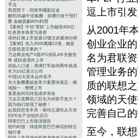
手法
逗上市引发
馬雲陛下：阿里帝國新征途
解剖35歲中信集團：頻遭行政干預打
壓 金融貢獻80%利潤
【案例】中信“变轨”上市融资400亿
从2001
红色资本将变为港资
境外紅籌上市規避10號文的案例分析
创业企业的
【案例】投入3000萬賺22億，她是
怎樣投資京東的？
万达商业地产A股IPO排队4年失败告
名为君联资
终 或转道境外上市
创始人口述：滴滴打车如何两年就成
管理业务的
长为10亿美元公司
中国10大资本运作高手
光大集團重組改革方案塵埃落定：兩
质的联想之
地歸一 · 整體上市
复星如何玩转低成本资金
领域的天使
万达百度腾讯三巨头为何联手发力？
因为他们发现了秘密！
起底联想资本系：柳传志通吃从天使
完善自己的
到PE全产业链的启示
阿里巴巴上市路演报告
纽约时报：缔造阿里巴巴神话的特立
至今，联想
独行者
阿里上市是境外投资者资本运作的胜