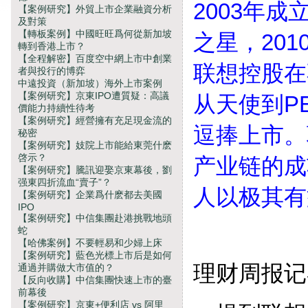
2003年成
【案例研究】外貿上市企業融資分析
及對策
【轉板案例】中國旺旺爲何從新加坡
之星，20
轉到香港上市？
【全程解密】百度空中網上市中創業
联想控股在
者與投行的博弈
中遠投資（新加坡）海外上市案例
【案例研究】京東IPO遭質疑：高議
从天使到P
價能力持續性待考
【案例研究】經營擁有充足現金流的
逗捧上市。
秘密
【案例研究】妓院上市能給東莞什麽
啓示？
产业链的成
【案例研究】騰訊迎娶京東幕後，劉
强東四折流血“賣子”？
人以极其有
【案例研究】企業爲什麽都去美國
IPO
【案例研究】中信集團赴港挑戰地頭
蛇
【哈佛案例】不要輕易和少婦上床
【案例研究】藍色光標上市后是如何
理财周报记
通過并購做大市值的？
【反向收購】中信集團快速上市的臺
前幕後
【案例研究】京東+便利店 vs 阿里