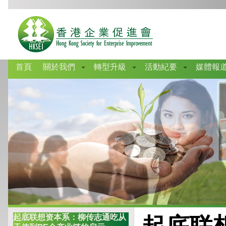
首頁
關於我們
轉型升級
活動紀要
媒體報
起底联想资本系：柳传志通吃从