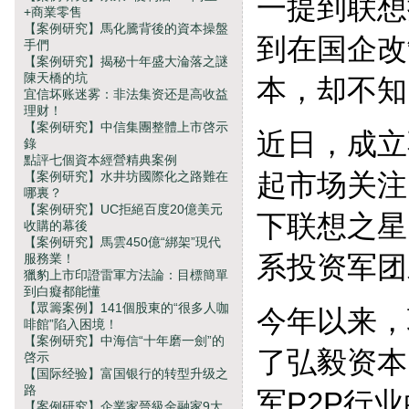
一提到联想
+商業零售
【案例研究】馬化騰背後的資本操盤
到在国企改
手們
【案例研究】揭秘十年盛大淪落之謎
陳天橋的坑
本，却不知
宜信坏账迷雾：非法集资还是高收益
理财！
【案例研究】中信集團整體上市啓示
近日，成立
錄
點評七個資本經營精典案例
起市场关注
【案例研究】水井坊國際化之路難在
哪裏？
【案例研究】UC拒絕百度20億美元
下联想之星
收購的幕後
【案例研究】馬雲450億“綁架”現代
系投资军团
服務業！
獵豹上市印證雷軍方法論：目標簡單
到白癡都能懂
【眾籌案例】141個股東的“很多人咖
今年以来，
啡館”陷入困境！
【案例研究】中海信“十年磨一劍”的
了弘毅资本
啓示
【国际经验】富国银行的转型升级之
路
军P2P行
【案例研究】企業家晉級金融家9大