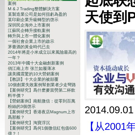
起底联
天使到PE全产业链的启示
案例
M & J Trading整體解決方案
天使到
某製造業公司是如何扭虧為盈的
某印刷企業升級轉型的啓示
深圳民企海外上市案例
江蘇民企轉升接軌案例
轉升與上市一體化案例
一個社會企業上市的啟示
茅臺酒的黃金時代已去
2014年將是小米成立以來風險最高的
一年？
2013年中國十大金融創新案例
俏江南上市 张兰如履薄冰
讓美國震驚的10大營銷案例
【教訓】十大企業的被顛覆
10個創業失敗案例幫創業者少走彎路
【案例研究】爲什麽麥當勞第二杯飲
料半價？
【營銷案例】南航微信：從零到百萬
粉絲的3個啓示
2014.09.01
【案例研究】香港夜店Magnum上市
爲那般？
【案例研究】淘寶浮沉
【从200
【案例研究】爲何1個微信紅包值600
億？！