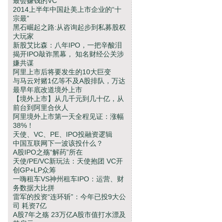
最会赚钱的VC
2014上半年中国赴美上市企业的“十
宗最”
黑石崛起之路:从咨询起步到私募股权
大玩家
新股艾比森：八年IPO，一把辛酸泪
揭开IPO敲诈黑幕， 知名财经公关涉
嫌共谋
阿里上市后将要发生的10大巨变
与马云对赌1亿等不及A股排队，万达
最早年底改道境外上市
【境外上市】从几千元到几十亿，从
前台到阿里合伙人
阿里境外上市第一天全程见证：涨幅
38%！
天使、VC、PE、IPO投融资逻辑
中国互联网下一波该投什么？
A股IPO之殇“解药”所在
天使/PE/VC新玩法：天使抱团 VC开
创GP+LP众筹
一嗨租车VS神州租车IPO：运营、财
务数据大比拼
雷军的投资“连环斩”：今年已投9大公
司 耗资7亿
A股7年之殇 23万亿A股市值打水漂及