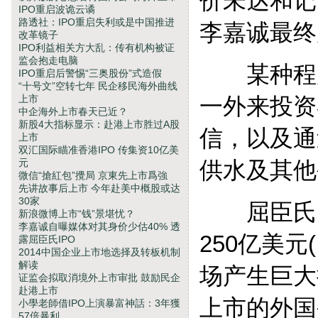
价未达和记
IPO重启波诡云谲
路透社：IPO重启失利或是中国推进
李嘉诚最终
改革镜子
IPO利益相关方大乱：传有机构被证
监会抱走电脑
某种程度
IPO重启后警惕“三奥股份”式造假
“十号文”空转七年 民企移民海外曲线
上市
一外来投资
中企海外上市春天已近？
新股4大指标显示：赴港上市胜过A股
信，以及通
上市
双汇国际瞄准香港IPO 传集资10亿美
元
供水及其他
微信“搶紅包”攪局 京東先上市爲強
先讲故事后上市 今年赴美中概股或达
30家
屈臣氏的
新浪微博上市“钱”景堪忧？
李嘉诚自曝媒体对其身价少估40% 透
250亿美元
露屈臣氏IPO
2014中国企业上市地选择及转板机制
解读
场产生巨大
证监会拟取消境外上市审批 鼓励民企
赴港上市
上市的外国
小學老師借IPO上演暴富神話：3年獲
57倍暴利