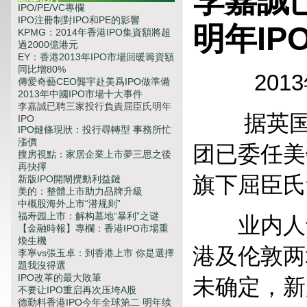
李嘉誠
明年IPO
IPO/PE/VC專欄
IPO注冊制對IPO和PE的影響
明年IP
KPMG：2014年香港IPO集資額將超
過2000億港元
EY：香港2013年IPO市場回暖籌資額
同比增80%
2013年
傳愛奇藝CEO龔宇赴美爲IPO做準備
2013年中國IPO市場十大事件
李嘉誠已聘三家投行負責屈臣氏明年
据英国天
IPO
IPO鏈條現狀：投行尋轉型 事務所忙
漲價
团已委任美
搜房視點：家居企業上市夢三思之後
再抉擇
旗下屈臣氏
新版IPO開閘攪動利益鏈
美的：整體上市助力品牌升級
中概股海外上市“潜规则”
福寿园上市：解构墓地“暴利”之谜
业内人士
【金融時報】專欄：香港IPO市場重
煥生機
港及伦敦两
李寧vs張玉卓：到香港上市 你是選擇
題我沒得選
IPO改革的最大敗筆
未确定，新
不要让IPO重启再次压垮A股
德勤料香港IPO今年全球第二 明年续