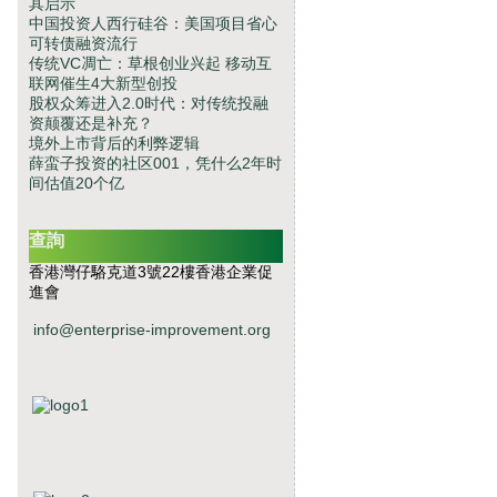
其启示
中国投资人西行硅谷：美国项目省心
可转债融资流行
传统VC凋亡：草根创业兴起 移动互
联网催生4大新型创投
股权众筹进入2.0时代：对传统投融
资颠覆还是补充？
境外上市背后的利弊逻辑
薛蛮子投资的社区001，凭什么2年时
间估值20个亿
查詢
香港灣仔駱克道3號22樓香港企業促
進會
info@enterprise-improvement.org