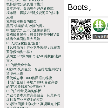
私募股權分類及運作模式
Boots。
資本運作、資源整合與創新模式
福布斯：再談VIE與投資阿里的法律
風險
私募股權投資的博弈
黑石“俱樂部式”收購的魔力
中概股境外上市升溫越演越烈
美國國會警告：投資阿里等中國VIE
結構企業面臨重大風險
PE入局深化国企“混合”
【风投动向】行业竞争激烈：现在真
要像做销售一样！
从阿里IPO蒙阴影再论VIE结构的法律
盲区
PE的新黃金十年
A股IPO队列巨变：名企扎堆告别或转
道境外上市
天使戴志康 1000倍回报的秘密
【地产金融】令地产和PE界都兴奋
的“产权换股权”如何操作？
PE的几种常见架构解析
产业与资本怎样完美融合：从思科与
红杉看产业与资本的互动
VC投资回报“封神榜”：高调曝光中国