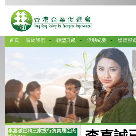
首頁
關於我們
轉型升級
活動紀要
媒體報
李嘉誠已聘三家投行負責屈臣氏