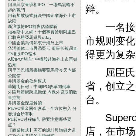
阿里與京東爭相IPO：一場馬雲輸不
辩。
起的戰鬥
用新加坡模式解決中國企業海外上市
缺陷
一名接近
新浪微博IPO前夜估值腰斩
福布斯中文網：十個事實證明阿里巴
巴將完勝亞馬遜與eBay
市规则变化
中國企業爲何熱衷于海外上市
华润整体上市再添疑云 董事长被调查
得更为复杂
中概股IPO缩水
A股IPO“堵车” 中概股赴海外上市再掀
热潮
屈臣氏集团
阿里巴巴招股書摘要暨馬雲今天内部
公開信
并購基金的盈利模式
省，创立之
華爾街日報：中國IPO改革開倒車
外匯局鬆綁跨境擔保 内保外貸取消數
台。
量控制
并購基金深度解讀！
PE/VC掘金國企改革：全方位融入 分
羹混合所有制
Superd
PE转VC过程痛苦 需要注意哪些要
点？
店，在市场
【商業模式】黑石的設計與賺錢之道
信托介入并購的六種形式