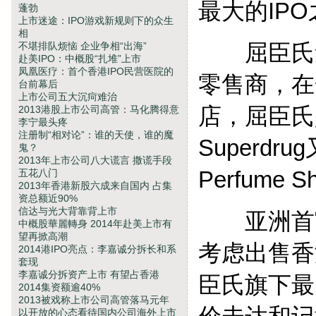
最大的IP
蓬勃
上市迷途：IPO游戏新规则下的众生
相
屈臣氏集
不堪排队烦恼 企业争相“出海”
赴美IPO：中概股“扎堆”上市
凤凰医疗：首个香港IPO民营医院的
零售商，在
台前幕后
上市公司五大沉疴难治
店，屈臣氏是
2013港股上市公司高管：马化腾得意
李宁最头疼
注册制“相对论”：谁的天使，谁的魔
Superd
鬼？
2013年上市公司八大谎言 撒谎手段
Perfume S
五花八门
2013年香港新股六成来自国内 占集
资总额近90%
信达与光大背靠背上市
亚洲首富
中概股華麗轉身 2014年赴美上市有
望再掀高潮
考虑出售香
2014港IPO亮点：李嘉诚分拆长和系
套现
李嘉诚分拆资产上市 有望占香港
臣氏旗下最
2014集资额逾40%
2013被戏称上市公司高管落马元年
以开放的心态看待国内公司海外上市