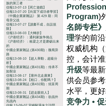
族的第三者
Professio
信報13-07-13【死亡遊戲】
信報13-07-20【向當下成功者學習】
Program
)
《中國企業家雜誌》 第 429 期：同
母异父战
信報13-07-27【讀書不成，自設規
名師专栏》
限】
信報13-08-03【大轉折】
理
学的前沿
《沪港经济》：通利家族争拗点
《沪港经济》：栋梁之才是磨砺出来
的
权威机构（
中國企業家雜誌 (第430期)：魏蜀异
路
控，会计准
信報13-08-10 【超人舉動，超級分
析】
中國企業家雜誌 (第431期)：传承不
升级
等最新
如裂业
信報13-08-17 【塞外北走廣東】
供会员参考
信報13-08-24 【粗口，你配嗎？】
中國企業家雜誌 (第432期)：炫富周
期
水平，更好
信報13-08-31 【趕走眼前人】
中國企業家雜誌 (第434期)：欲战外
竞争力 • 
先战内
信報 13-09-07 宮崎駿退休之訪問