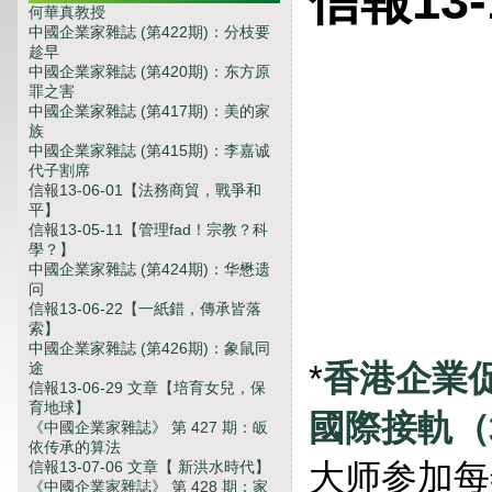
信報13
何華真教授
中國企業家雜誌 (第422期)：分枝要
趁早
中國企業家雜誌 (第420期)：东方原
罪之害
中國企業家雜誌 (第417期)：美的家
族
中國企業家雜誌 (第415期)：李嘉诚
代子割席
信報13-06-01【法務商貿，戰爭和
平】
信報13-05-11【管理fad！宗教？科
學？】
中國企業家雜誌 (第424期)：华懋遗
问
信報13-06-22【一紙錯，傳承皆落
索】
中國企業家雜誌 (第426期)：象鼠同
*
香港企業
途
信報13-06-29 文章【培育女兒，保
育地球】
國際接軌（
《中國企業家雜誌》 第 427 期：皈
依传承的算法
大师参加每
信報13-07-06 文章【 新洪水時代】
《中國企業家雜誌》 第 428 期：家