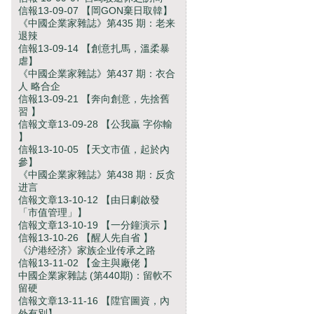
信報13-09-07 【岡GON棄日取韓】
《中國企業家雜誌》第435 期：老来
退辣
信報13-09-14 【創意扎馬，溫柔暴
虐】
《中國企業家雜誌》第437 期：衣合
人 略合企
信報13-09-21 【奔向創意，先捨舊
習 】
信報文章13-09-28 【公我贏 字你輸
】
信報13-10-05 【天文市值，起於內
參】
《中國企業家雜誌》第438 期：反贪
进言
信報文章13-10-12 【由日劇啟發
「市值管理」】
信報文章13-10-19 【一分鐘演示 】
信報13-10-26 【醒人先自省 】
《沪港经济》家族企业传承之路
信報13-11-02 【金主與廠佬 】
中國企業家雜誌 (第440期)：留軟不
留硬
信報文章13-11-16 【陞官圖資，內
外有別】