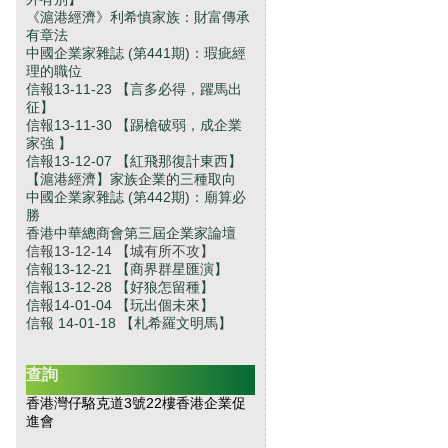
《滬港經濟》利希慎家族：財富傳承
有章法
中國企業家雜誌 (第441期)：瑕疵經
理的職位
信報13-11-23 【言多必得，躍馬出
征】
信報13-11-30 【踢槍破弱，成企業
家強 】
信報13-12-07 【紅飛那復計東西】
【滬港經濟】家族企業的三種取向
中國企業家雜誌 (第442期)：廟算必
勝
香港中華總商會第三屆企業家論壇
信報13-12-14 【城有所不攻】
信報13-12-21 【商界群星匯演】
信報13-12-28 【好狼怎留種】
信報14-01-04 【玩出個未來】
信報 14-01-18 【札希羅文明馬】
查詢
香港灣仔駱克道3號22樓香港企業促
進會