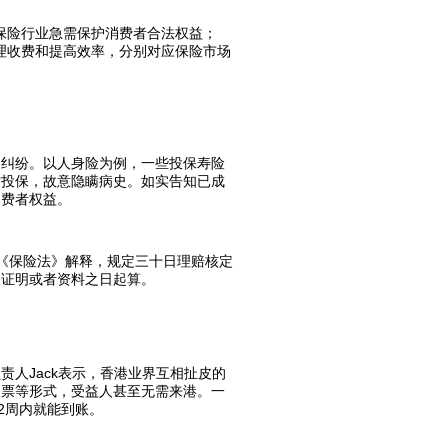
地保险行业急需保护消费者合法权益；
合理收费和提高效率，分别对应保险市场
的纠纷。以人身险为例，一些投保寿险
才投保，故意隐瞒病史。如实告知已成
消费者权益。
《保险法》解释，规定三十日理赔核定
关证明或者资料之日起算。
人Jack表示，香港业界互相扯皮的
支票等形式，受益人甚至无需来港。一
2周内就能到账。