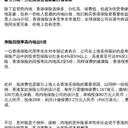
除了监管胜内地，香港保险选择多、分红高、保费低，也成为倍受青
地富豪，也有一些收入普通的内地白领，他们购买香港保险更看重收
责人Jack介绍，香港保险业务竞争非常激烈，全球保险公司在港均有
地同业更完备、价格上也有优势。
寿险回报率高内地达5倍
一位香港保险代理李先生对本报记者表示，公司在上海卖得最好的是
保险产品中的投资型保险分红多在4%至5%以上，高者甚至可达8%至
险，香港保险的回报率比内地高3至5倍；同样保费的健康险，香港现售
倍。
此外，低保费也是吸引上海人去香港买保险的重要原因。以同样一份投保
例，香港某款保险公司的设计是，每年只需缴纳保费1,167港元，缴纳满
100万港元保额。而内地保险公司的设计是，单独投保80万元人民币（约
元人民币，投保20年，则共计缴保费3.2万元人民币（约4万港元）
成。
不过，意外险是个例外。据称，内地的意外险基本性价比会优于香港
保险比较简单，客户基数大，令风险成本被摊薄。