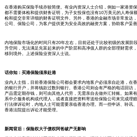
在香港购买保险手续亦较简便。有业内资深人士介绍，例如一家港资保
都不需要体检和提供财务证明，为子女投保也没有10万美元的人寿保
检和提交非常详细的财务证明文件。另外，香港的金融市场非常发达
公司、保险公司，为客户提供更为安全高效的融资方案，协助客户妥
内地保险市场化的时间只有20年左右，目前还处于比较初级的发展阶
升空间，无法满足先富起来的中产阶层和高净值人群的全部理财需求
移到境外。上述保险业资深人士说。
话你知：买港保险须亲赴港
业内人士指，目前香港保险公司都会要求内地客户必须亲自赴港，在
的银行开户，并将钱款过数到银行。香港公司则会有严格的电话回访
产品需定期存钱，则可由其他人代劳，无需亲自去做外汇转账。如果
系中介服务机构或代理人，或者直接把资料寄送给保险公司来完成理
行法律诉讼时，内地人士可能需要亲临香港办理。而一些申诉、聆讯
香港法院提出诉讼才能受理。
新闻背后：保险权大于债权阿爸破产无影响