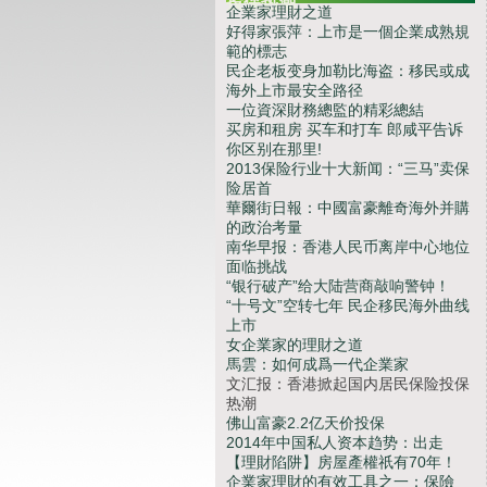
投保热潮
企業家理財之道
好得家張萍：上市是一個企業成熟規
範的標志
民企老板变身加勒比海盗：移民或成
海外上市最安全路径
一位資深財務總監的精彩總結
买房和租房 买车和打车 郎咸平告诉
你区别在那里!
2013保险行业十大新闻：“三马”卖保
险居首
華爾街日報：中國富豪離奇海外并購
的政治考量
南华早报：香港人民币离岸中心地位
面临挑战
“银行破产”给大陆营商敲响警钟！
“十号文”空转七年 民企移民海外曲线
上市
女企業家的理財之道
馬雲：如何成爲一代企業家
文汇报：香港掀起国内居民保险投保
热潮
佛山富豪2.2亿天价投保
2014年中国私人资本趋势：出走
【理財陷阱】房屋產權祇有70年！
企業家理財的有效工具之一：保險