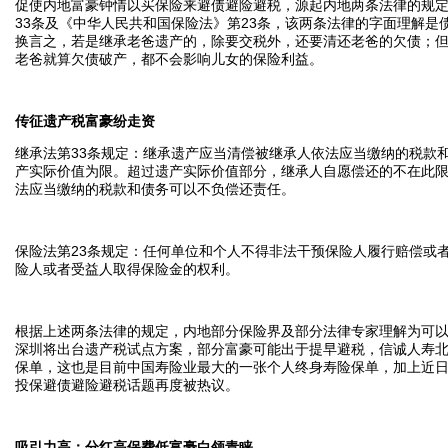
促使内地富豪钟情以买保险来避债避险避税，源起内地两条法律的规
33条及《中华人民共和国保险法》第23条，该两条法律的字面理解是
换言之，若是继承老爸遗产的，除要交税外，还要清还老爸的欠债；
老爸就算欠债破产，都不会影响儿女的保险利益。
传征遗产税富豪纷走资
继承法第33条规定：继承遗产应当清偿被继承人依法应当缴纳的税款
产实际价值为限。超过遗产实际价值部分，继承人自愿偿还的不在此
法应当缴纳的税款和债务可以不负偿还责任。
保险法第23条规定：任何单位和个人不得非法干预保险人履行赔偿或
险人或者受益人取得保险金的权利。
根据上述两条法律的规定，内地部分保险界及部分法律专家理解为可
深圳将出台遗产税试点方案，部分富豪可能出于提早避税，信诚人寿北
保单，这也是目前中国寿险业最大的一张个人终身寿险保单，加上近
投保避债避险避税话题再度被热议。
吸引力高：分红高保费低富豪白领青睐