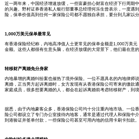
近一两年来，中国经济增速放缓，一些富豪担心财富在经济下行周期
的兴趣。野村证券香港私人银行部董事总经理何乐生曾表示，一度遇到
险，保单价值高到任何一家保险公司都不愿独自承担，要分到几家以
1,000万美元保单最常见
有香港保险经纪称，内地高净值人士更常见的保单金额是1,000万美
金额。这些人都很有生意头脑，在经济放缓的大背景下，他们最在意
转移财产离婚免分身家
内地暴增的离婚纠纷案也催热了境外保险。一位不愿具名的内地律师
离婚，正当男方起诉离婚时，女方发现有从香港保险公司寄来的缴款
家庭成员，很多想要离婚的人，都会在起诉离婚前考虑转移财产，到
据悉，由于内地豪客众多，香港保险公司均十分注重内地市场。一位
险公司都设立了专门办公室接待内地客，通常是通过代理人和保险中
到港验证并签单付款，一些保险公司甚至可用内地的信用卡刷卡扣款