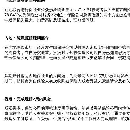
内险纠纷多港企理赔快
近期联合进行保险业公众形象调查显示，71.82%被访者认为当前内
78.84%认为保险公司服务不到位；保险公司急需改进的两个方面是
中退保损失巨大、扣费高以及理赔难、理赔慢问题。
内地：随意拒赔延期赔付
在内地保险市场，经常发生因保险公司以投保人未如实告知为由拒赔
的消费者，在自身突遭重大疾病时，却被保险公司以自身已知道患病
部分保险公司的挡箭牌，进而发展成随意拒赔或突然解除合同，侵犯
延期赔付也是内地保险业的大问题，为此最高人民法院5月还特别发布
期间，起算点为自保险人初次收到被保险人或者受益人索赔请求及有
香港：完成理赔2周内到款
反观香港，保险公司的理赔速度明显较快。前述某香港保险公司内地负责
事情较少，受益人有香港银行账号的就直接汇款，如没有也可通过开
般购买了健康险，在受伤、生病后的5至10个工作日内完成理赔，款项