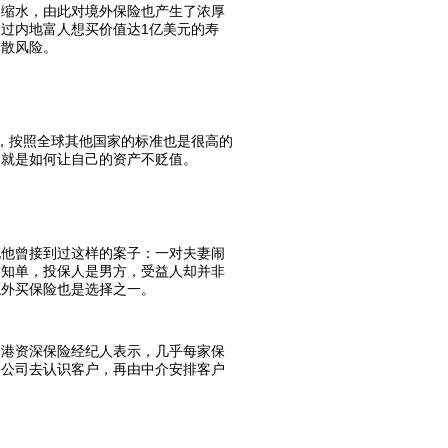
中缩水，由此对境外保险也产生了浓厚
过内地富人想买价值达1亿美元的寿
分散风险。
元，按照全球其他国家的标准也是很高的
的就是如何让自己的资产不贬值。
说他曾接到过这样的案子：一对夫妻闹
通知单，投保人是男方，受益人却并非
境外买保险也是选择之一。
香港资深保险经纪人表示，几乎每家保
介公司去认识客户，再由中介安排客户
。