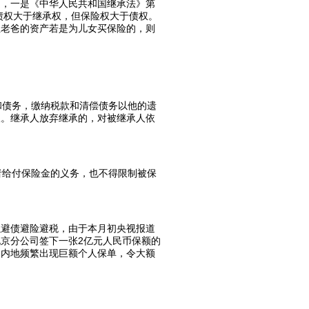
定，一是《中华人民共和国继承法》第
债权大于继承权，但保险权大于债权。
但老爸的资产若是为儿女买保险的，则
和债务，缴纳税款和清偿债务以他的遗
限。继承人放弃继承的，对被继承人依
者给付保险金的义务，也不得限制被保
以避债避险避税，由于本月初央视报道
京分公司签下一张2亿元人民币保额的
日内地频繁出现巨额个人保单，令大额