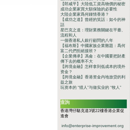
【郎咸平】大陸低工資高物價的秘密
成功企業家買大額保險的必要性
大陸企業家爲何鍾情香港？
【成功之道】曾經的笑話：如今的神
話
星巴克之道：理財業務關鍵在平臺、
流程和人
一個香港私人銀行顧問的八年
【福布斯】中國家族企業難題：爲何
富二代們拒絕接班？
【企業傳承】馮侖：在中國要把財產
傳下去的概率不大
【跨境金融】怎样拿到低成本的境外
资金？
【跨境金融】香港资金内地放贷的利
益之旅
玩资本的 “猎人”与做实业的 “牧人”
查詢
香港灣仔駱克道3號22樓香港企業促
進會
info@enterprise-improvement.org